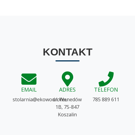
KONTAKT
EMAIL
ADRES
TELEFON
ue.lordowoke@ainralots
ul. Wenedów
785 889 611
1B, 75-847
Koszalin