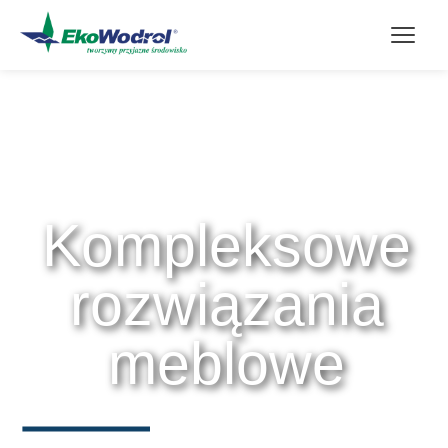
Kompleksowe
rozwiązania
meblowe